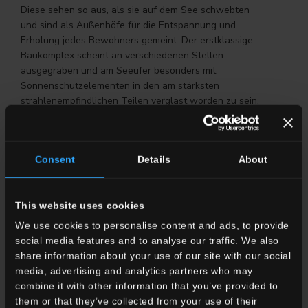
Diese sehen so aus, als sie auf dem See schwebten
und sind als Außenhöfe für die Entspannung und
Erholung jedes Bewohners gemeint. Der erstklassige
Baukomplex scheint an verschiedenen Stellen
ausgegraben und am Seeufer besonders mit
Sonnenschutzelementen in den am stärksten
strahlenempfindlichen Teilen verglast worden zu sein.
Die Wohnungen unterschiedlicher Größe entwickeln
sich an dem Hang auf 7 Etagen. Das Erdgeschoss in
der Nähe des Seeufers beherbergt den
Consent
Details
About
Wellnessbereich, das Fitnessstudio und den Pool mit
einer beträchtlichen angrenzenden Terrasse.
Jede Stufenebene enthält ca. 4-5 Wohneinheiten mit
This website uses cookies
einer ausgedehnten Planimetrie, je nach der
We use cookies to personalise content and ads, to provide
Orographie. Die Terrassen sind immer versetzt, um
social media features and to analyse our traffic. We also
mehr Privatleben für jeden Bewohner zu ermöglichen.
share information about your use of our site with our social
In den Räumen in der Nähe des Berges, wo es sehr
media, advertising and analytics partners who may
wenig Sonnenlicht und natürliche Belüftung gibt,
combine it with other information that you’ve provided to
befinden sich Dienste für alle Bewohner und im
them or that they’ve collected from your use of their