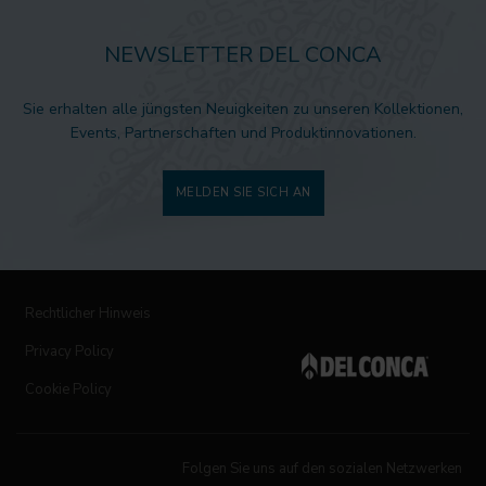
NEWSLETTER DEL CONCA
Sie erhalten alle jüngsten Neuigkeiten zu unseren Kollektionen,
Events, Partnerschaften und Produktinnovationen.
MELDEN SIE SICH AN
Rechtlicher Hinweis
Privacy Policy
Cookie Policy
Folgen Sie uns auf den sozialen Netzwerken