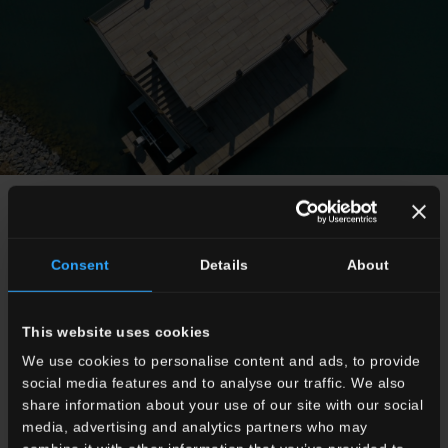
"Le doghe del pontile"
Dieser Ort befindet sich weniger als 20 Meilen von
Consent
Details
About
Uptown Charlotte entfernt. Der Norman See ist der
Ort, wo man sich an der Sonne vergnügen kann.
Die Gegend bietet jedoch ein mildes Klima und ist
This website uses cookies
daher das ganze Jahr über perfekt. Die nahe
We use cookies to personalise content and ads, to provide
gelegenen trendigen Städte Cornelius, Davidson und
social media features and to analyse our traffic. We also
Huntersville sind voller lustiger Dinge, großartiger
share information about your use of our site with our social
Orte zum Essen und sich aufzuhalten. Darüber hinaus
media, advertising and analytics partners who may
ist das Gebiet des Lake Norman reich an kulturellen