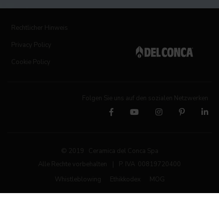
Rechtlicher Hinweis
Privacy Policy
Cookie Policy
Folgen Sie uns auf den sozialen Netzwerken
© 2019 Ceramica del Conca Spa
Alle Rechte vorbehalten
|
P. IVA 00819720400
Whistleblowing
Ethikkodex
MOG