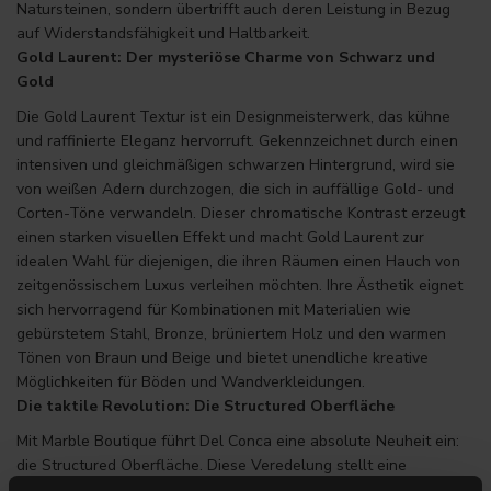
Natursteinen, sondern übertrifft auch deren Leistung in Bezug
auf Widerstandsfähigkeit und Haltbarkeit.
Gold Laurent: Der mysteriöse Charme von Schwarz und
Gold
Die Gold Laurent Textur ist ein Designmeisterwerk, das kühne
und raffinierte Eleganz hervorruft. Gekennzeichnet durch einen
intensiven und gleichmäßigen schwarzen Hintergrund, wird sie
von weißen Adern durchzogen, die sich in auffällige Gold- und
Corten-Töne verwandeln. Dieser chromatische Kontrast erzeugt
einen starken visuellen Effekt und macht Gold Laurent zur
idealen Wahl für diejenigen, die ihren Räumen einen Hauch von
zeitgenössischem Luxus verleihen möchten. Ihre Ästhetik eignet
sich hervorragend für Kombinationen mit Materialien wie
gebürstetem Stahl, Bronze, brüniertem Holz und den warmen
Tönen von Braun und Beige und bietet unendliche kreative
Möglichkeiten für Böden und Wandverkleidungen.
Die taktile Revolution: Die Structured Oberfläche
Mit Marble Boutique führt Del Conca eine absolute Neuheit ein:
die Structured Oberfläche. Diese Veredelung stellt eine
Entwicklung dar, die über traditionelle polierte (Shine) und