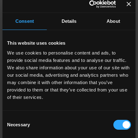
natürliche Oberflächen hinausgeht und eine Geschichte von
Handwerkskunst und Dreidimensionalität erzählt. Die Structured
Oberfläche von Gold Laurent wurde entwickelt, um ein
Consent
Details
About
einzigartiges taktiles Gefühl zu vermitteln: weich im Griff und
doch sichtbar lebendig, erinnert sie an unberührte Natur und eine
beeindruckende architektonische Ästhetik .
This website uses cookies
Vorteile der Structured Oberfläche:
We use cookies to personalise content and ads, to
•Zeitgenössische Authentizität: Bietet eine Neuinterpretation von
provide social media features and to analyse our traffic.
Luxus, die Materialität und Tiefe hervorhebt.
We also share information about your use of our site with
•Sicherheit und Funktionalität: Mit einem
our social media, advertising and analytics partners who
Rutschhemmungskoeffizienten von R10 B garantiert die
may combine it with other information that you’ve
Structured Oberfläche eine hohe Rutschfestigkeit, wodurch sie
provided to them or that they’ve collected from your use
auch für Umgebungen geeignet ist, die eine höhere Sicherheit
of their services.
erfordern, wie Bäder oder überdachte Außenbereiche.
•Design-Vielseitigkeit: Erhältlich in allen sechs neuen
Marmorsorten der Kollektion, einschließlich Gold Laurent, und in
verschiedenen Formaten (120x278, 120x120 und 60x120 cm),
Consent
ermöglicht sie die Schaffung kohärenter und personalisierter
Necessary
Selection
Designlösungen, sowohl für Böden als auch für