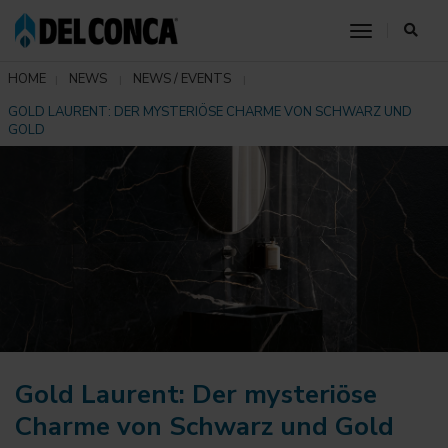
toggle nav
HOME
NEWS
NEWS / EVENTS
GOLD LAURENT: DER MYSTERIÖSE CHARME VON SCHWARZ UND
GOLD
Gold Laurent: Der mysteriöse
Charme von Schwarz und Gold