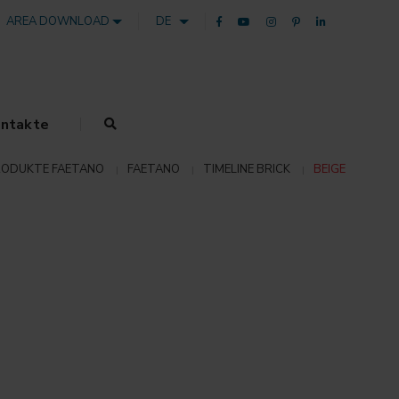
AREA DOWNLOAD
DE
ntakte
RODUKTE FAETANO
FAETANO
TIMELINE BRICK
BEIGE