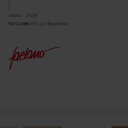
4.8x45 . 2"x18"
55TL11BRI
HTL 11 / Beige Brick