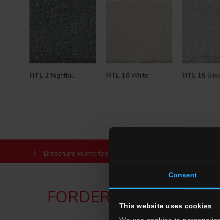
HTL 2
Nightfall
HTL 10
White
HTL 15
Silv
Broschüre Runterladen
Fordern sie informationen
Consent
FORDERN SIE INFORM
This website uses cookies
We use cookies to personalise