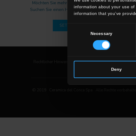
Möchten Sie mehr Informationen zu unseren Boden-
information about your use of 
Suchen Sie einen Händler oder eine spezifische Lösun
information that you’ve provid
SETZEN SIE SICH MIT UNS IN VERBIN
Consent
Necessary
Selection
Rechtlicher Hinweis
|
Privacy Policy
|
Cookie Policy
Deny
© 2019 Ceramica del Conca Spa
Alle Rechte vorbehalt