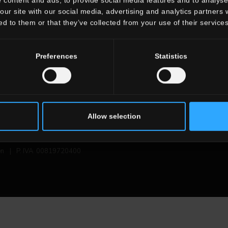
 und Wandbelägen?
Sie erhalten alle jüngsten
our site with our social media, advertising and analytics partners
g für Ihren Entwurf?
ed to them or that they’ve collected from your use of their services
DUNG
Preferences
Statistics
Allow selection
en
|
P. IVA 00819720400