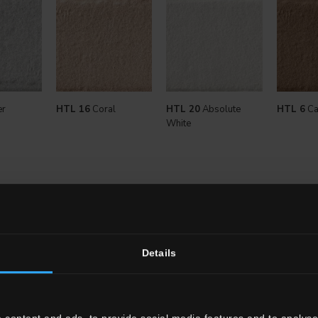
er
HTL 16
Coral
HTL 20
Absolute
HTL 6
Ca
White
Details
ATIONEN
NEWS
 content and ads, to provide social media features and to analyse 