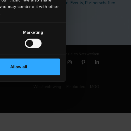
 Neuigkeiten zu unseren Kollektionen, Events, Partnerschaften
 who may combine it with other
und Produktinnovationen.
.
MELDEN SIE SICH AN
Marketing
Folgen Sie uns auf den sozialen Netzwerken
Allow all
Whistleblowing
Ethikkodex
MOG