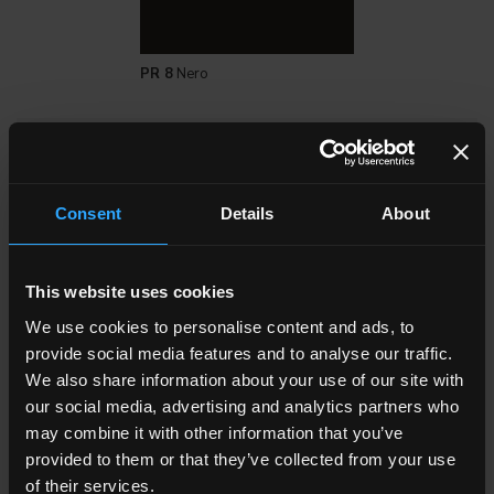
PR 8
Nero
Technische eigenschaften
Consent
Details
About
PR
This website uses cookies
Glasiertes feinsteinzeug
Gruppo Bla UNI EN 14411_G
We use cookies to personalise content and ads, to
provide social media features and to analyse our traffic.
MODERATE
We also share information about your use of our site with
our social media, advertising and analytics partners who
8,5 mm
may combine it with other information that you’ve
provided to them or that they’ve collected from your use
UNI EN ISO 10545.12:
of their services.