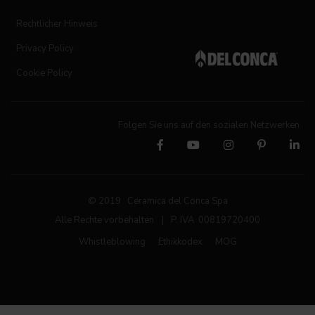
Rechtlicher Hinweis
Privacy Policy
Cookie Policy
Folgen Sie uns auf den sozialen Netzwerken
© 2019 Ceramica del Conca Spa
Alle Rechte vorbehalten
|
P. IVA 00819720400
Whistleblowing
Ethikkodex
MOG