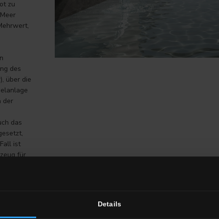
ot zu
 Meer
 Mehrwert,
en
ang des
, über die
melanlage
h der
uch das
gesetzt,
all ist
zeug für
es
erdem ist
und
ektion des
Details
hlige