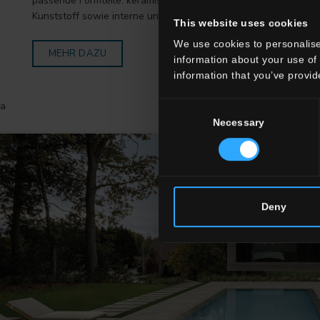
passende Formteile: keramische Abdeckroste, Abdeckroste auf
Kunststoff sowie interne und externe Handfassen.
This website uses cookies
We use cookies to personalise
MEHR DAZU
information about your use of 
information that you’ve provid
a
Consent
Necessary
Selection
Deny