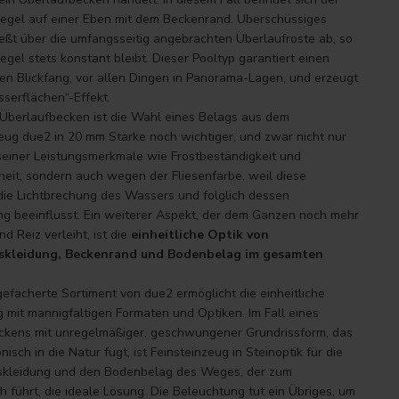
egel auf einer Eben mit dem Beckenrand. Überschüssiges
eßt über die umfangsseitig angebrachten Überlaufroste ab, so
egel stets konstant bleibt. Dieser Pooltyp garantiert einen
gen Blickfang, vor allen Dingen in Panorama-Lagen, und erzeugt
serflächen“-Effekt.
 Überlaufbecken ist die Wahl eines Belags aus dem
eug due2 in 20 mm Stärke noch wichtiger, und zwar nicht nur
seiner Leistungsmerkmale wie Frostbeständigkeit und
rheit, sondern auch wegen der Fliesenfarbe, weil diese
die Lichtbrechung des Wassers und folglich dessen
ng beeinflusst. Ein weiterer Aspekt, der dem Ganzen noch mehr
d Reiz verleiht, ist die
einheitliche Optik von
skleidung, Beckenrand und Bodenbelag im gesamten
gefächerte Sortiment von due2 ermöglicht die einheitliche
 mit mannigfaltigen Formaten und Optiken. Im Fall eines
kens mit unregelmäßiger, geschwungener Grundrissform, das
nisch in die Natur fügt, ist Feinsteinzeug in Steinoptik für die
kleidung und den Bodenbelag des Weges, der zum
h führt, die ideale Lösung. Die Beleuchtung tut ein Übriges, um