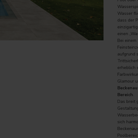
Wasserspi
Wasser fli
dass der P
einzigarti
einen „Was
Bei einem
Feinsteinz
aufgrund 
Trittsiche
erheblich 
Farbwirku
Glamour un
Beckenau
Bereich
.
Das breit 
Gestaltung
Wasserbec
sich harmo
Beckenaus
Poolbereic