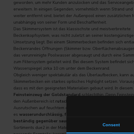
geworden, um mehr Kunden anzulocken und das Serviceangeb
erweitern. In einigen Gegenden, vornehmlich wenn Strand und
weiter entfernt sind, bietet der Außenpool einen zusätzlichen
unabhängig von seiner Form und Beschaffenheit.
Das Skimmersystem ist das klassischste und meistverbreitete
Beckenkopfsystem, was nicht zuletzt an seiner kostengünstig
Umsetzung liegt. Bei einem Skimmerbecken befinden sich entl
Beckenrandes Öffnungen (Skimmer bzw. Oberflächenabsauger)
das verunreinigte Poolwasser abgesaugt und durch eine Sam
zum Filtersystem geleitet wird. Bei diesem System befindet sic
Wasserspiegel zirka 10 cm unter dem Beckenrand.
Obgleich weniger spektakulär als das Überlaufbecken, kann a
Skimmerbecken ein starkes optisches Highlight setzen. Voraus
dass es mit den geeigneten Materialien gebaut wird. In diesem F
Feinsteinzeug der Goldstandard
schlechthin. Denn Feinstein
den Außenbereich ist
rutschhemmend
und kann so gefährlich
Ausrutschen auf feuchtem oder nassem Boden verhindern. Auß
es
wasserundurchlässig, frostbeständig, chlorbeständig 
beständig gegenüber sauren Reinigungsmitteln
. Jede Koll
Consent
Sortiments due2 in der Materialstärke 20 mm verfügt über unzä