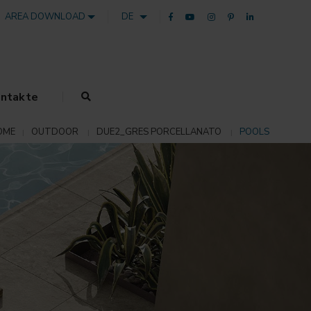
AREA DOWNLOAD
DE
ntakte
OME
OUTDOOR
DUE2_GRES PORCELLANATO
POOLS