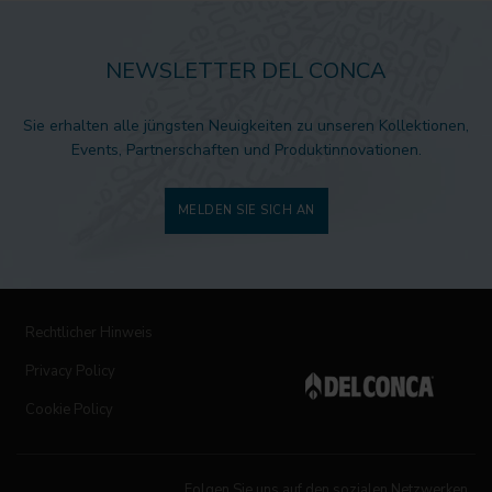
NEWSLETTER DEL CONCA
Sie erhalten alle jüngsten Neuigkeiten zu unseren Kollektionen,
Events, Partnerschaften und Produktinnovationen.
MELDEN SIE SICH AN
Rechtlicher Hinweis
Privacy Policy
Cookie Policy
Folgen Sie uns auf den sozialen Netzwerken