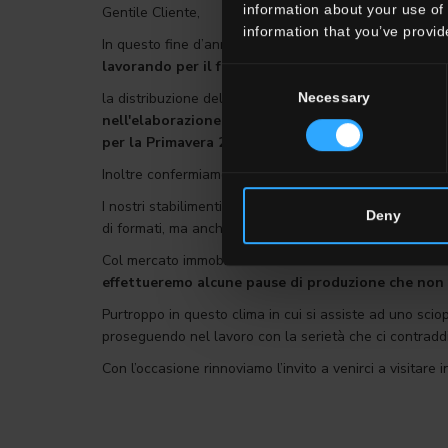
information about your use of 
Gentile Cliente,
information that you’ve provid
In questo fine d’anno caratterizzato da una economia
lavorando per il futuro insieme a voi:
Consent
Necessary
la distribuzione delle campionature relative alle nuov
Selection
nell'elaborazione del nuovo Catalogo Generale,
ch
per la Primavera 2025.
Inoltre confermiamo la nostra presenza a
Coverings, 
I nostri stabilimenti, in particolare quello di Savignan
Deny
di formati, ma anche con una aumentata capacità prod
Col mercato immobiliare in contrazione a causa dei tas
effettueremo alcune pause di produzione che non i
Purtroppo in questo clima in cui si assiste ad uno scio
proseguendo nel lavoro con la serietà che ci contradd
Con l’occasione rinnoviamo l’invito a venirci a visitare