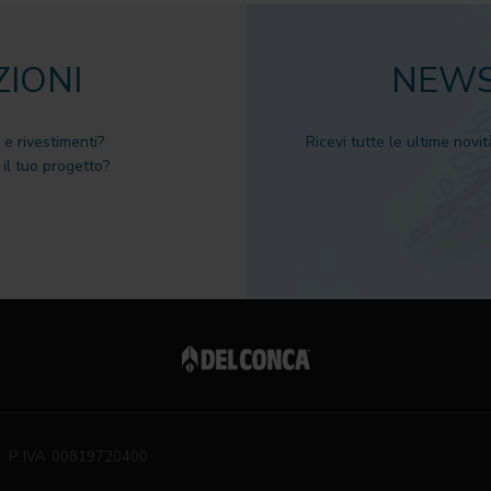
ZIONI
NEWS
 e rivestimenti?
Ricevi tutte le ultime novit
il tuo progetto?
P. IVA 00819720400