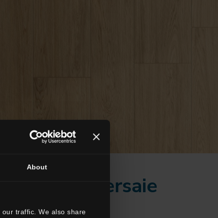
About
verings e Cersaie
our traffic. We also share