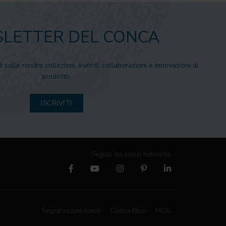
LETTER DEL CONCA
à sulle nostre collezioni, eventi, collaborazioni e innovazioni di
prodotto.
ISCRIVITI
Seguici sui social networks
Segnalazione illeciti
Codice Etico
MOG