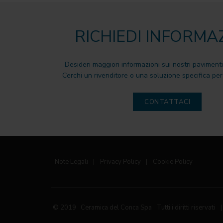
RICHIEDI INFORMA
Desideri maggiori informazioni sui nostri pavimenti
Cerchi un rivenditore o una soluzione specifica per 
CONTATTACI
Note Legali
|
Privacy Policy
|
Cookie Policy
© 2019 Ceramica del Conca Spa
Tutti i diritti riservati
|