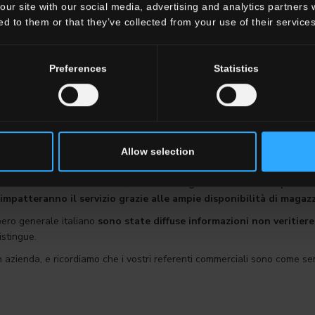
our site with our social media, advertising and analytics partners
ed to them or that they’ve collected from your use of their services
 europea e italiana non espansiva, desideriamo confermarle che
il Gru
Preferences
Statistics
e Collezioni presentate a Cersaie è quasi terminata, mentre
i reparti 
e uscirà come sempre all'inizio dell'anno, e contemporaneamente
i la
la fiera leader delle superfici ceramiche negli USA e Cersaie 2025
o sul Panaro, sono dotati di impianti all’avanguardia del settore con gra
Allow selection
uttiva.
si d’interesse ancora elevati,
è doveroso gestire i volume di produz
mpatteranno il servizio grazie alle ampie disponibilità di magaz
pero generale italiano
sono state diffuse informazioni non veritier
istingue.
 in azienda, e ricordiamo che i vostri referenti commerciali sono come s