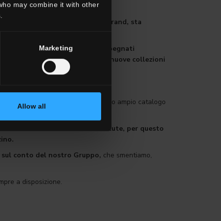
 who may combine it with other
.
ppo Del Conca, con tutti i suoi Brand, sta
Marketing
commerciale e marketing sono impegnati
boratori stanno già sviluppando nuove collezioni
.
nde flessibilità per realizzare il nostro ampio catalogo
Allow all
ione e mantenere l’azienda in salute, per questo
zino.
e sul conto del nostro Gruppo,
che smentiamo,
empre a disposizione.