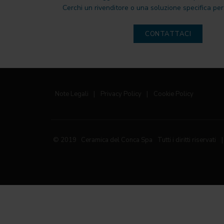
Cerchi un rivenditore o una soluzione specifica per 
CONTATTACI
Note Legali
|
Privacy Policy
|
Cookie Policy
© 2019 Ceramica del Conca Spa
Tutti i diritti riservati
|