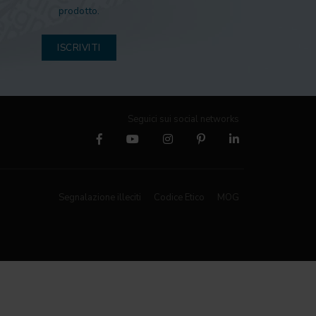
prodotto.
ISCRIVITI
Seguici sui social networks
Segnalazione illeciti
Codice Etico
MOG