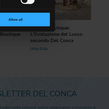
Allow all
arzite
Marble Boutique:
XXIX
 Boutique
L'Evoluzione del Lusso
ADI:
secondo Del Conca
Edit
Desi
Leggi di più
Leggi d
LETTER DEL CONCA
à sulle nostre collezioni, eventi, collaborazioni e innovazioni di