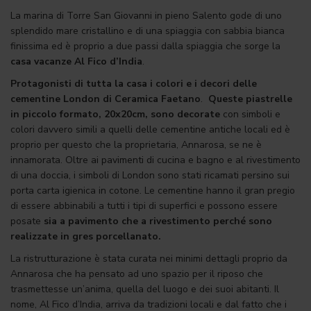
La marina di Torre San Giovanni in pieno Salento gode di uno
splendido mare cristallino e di una spiaggia con sabbia bianca
finissima ed è proprio a due passi dalla spiaggia che sorge la
casa vacanze Al Fico d’India
.
Protagonisti di tutta la casa i colori e i decori delle
cementine
London
di Ceramica Faetano
.
Queste piastrelle
in piccolo formato, 20x20cm, sono decorate
con simboli e
colori davvero simili a quelli delle cementine antiche locali ed è
proprio per questo che la proprietaria, Annarosa, se ne è
innamorata. Oltre ai pavimenti di cucina e bagno e al rivestimento
di una doccia, i simboli di London sono stati ricamati persino sui
porta carta igienica in cotone. Le cementine hanno il gran pregio
di essere abbinabili a tutti i tipi di superfici e possono essere
posate
sia a pavimento che a rivestimento perché sono
realizzate in gres porcellanato.
La ristrutturazione è stata curata nei minimi dettagli proprio da
Annarosa che ha pensato ad uno spazio per il riposo che
trasmettesse un’anima, quella del luogo e dei suoi abitanti. Il
nome, Al Fico d’India, arriva da tradizioni locali e dal fatto che i