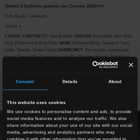
Ottieni il biglietto gratuito per Cersaie 2022>>>
Foto Elodie Cavallaro
Grazie a :
CUORE CARPENITO
Vasi Bubble;
DRIADE
Divanetto nero Roly
Poly, Poltroncina Roly Poly;
NUBE
Poltrona Bold, Tavolino Turn,
Letto Tender, Sedie Fancy;
SAMBONET
Terracotto casseruola
curry, Terracotto Casseruola vanilla, Madame alzata, Penelope
Alzata, Madame coppa con piede, coppetta;
ZILIO
Arkad;
ANDLIGHT
Pipeline
Consent
Details
About
This website uses cookies
We use cookies to personalise content and ads, to provide
social media features and to analyse our traffic. We also
share information about your use of our site with our social
media, advertising and analytics partners who may
combine it with other information that you’ve provided to