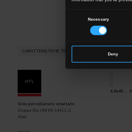
Consent
Necessary
Selection
HTL 16
Coral
CARATTERISTICHE TECNICHE
FORMATI 
Deny
HTL
4.8x45 . 2
Gres porcellanato smaltato
Gruppo Bla UNI EN 14411_G
Wall