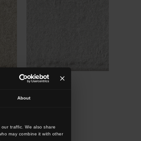
HTL 15
Silver
About
our traffic. We also share
 who may combine it with other
.