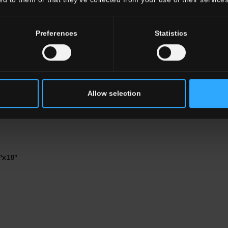
Preferences
Statistics
HTL 20
Absolute White
HTL 6
Ca
DISPONIBILI
Allow selection
"x18"