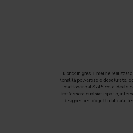
Il brick in gres Timeline realizzat
tonalità polverose e desaturate, ed
mattoncino 4,8x45 cm è ideale per 
trasformare qualsiasi spazio, inter
designer per progetti dal caratte