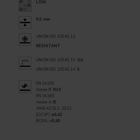
LOW
9,5 mm
UNI EN ISO 10545.12:
RESISTANT
UNI EN ISO 10545.13:
GA
UNI EN ISO 10545.14:
5
EN 16165
Annex B:
R10
EN 16165
Annex A:
B
ANSI A326.3: 2022
(DCOF):
≥0,42
BCRA:
>0,40