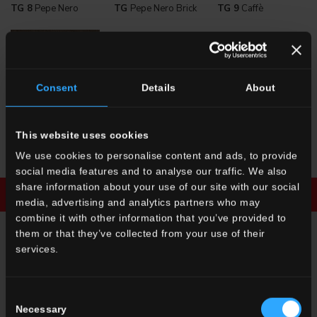
TG 8
Pepe Nero
TG
Pepe Nero Brick
TG 9
Caffè
Consent
Details
About
This website uses cookies
TG
Caffè Brick
We use cookies to personalise content and ads, to provide
social media features and to analyse our traffic. We also
share information about your use of our site with our social
Scarica la brochure
Richiedi informazioni
media, advertising and analytics partners who may
combine it with other information that you’ve provided to
them or that they’ve collected from your use of their
services.
RICHIEDI INFORMAZIONI
Desideri maggiori informazioni sui nostri pavimenti e rivestimenti?
Consent
Cerchi un rivenditore o una soluzione specifica per il tuo
Necessary
Selection