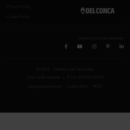
Privacy Policy
Cookie Policy
Seguici sui social networks
© 2019 Ceramica del Conca Spa
Tutti i diritti riservati
|
P. IVA 00819720400
Segnalazione illeciti
Codice Etico
MOG