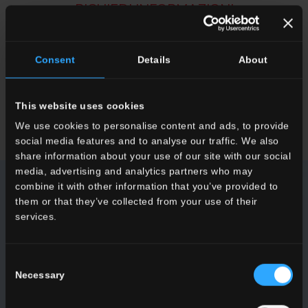
RICHIEDI INFORMAZIONI
Desideri maggiori informazioni sui nostri pavimenti e rivestimenti?
Cerchi un rivenditore o una soluzione specifica per il tuo
Consent
Details
About
progetto?
This website uses cookies
CONTATTACI
We use cookies to personalise content and ads, to provide
social media features and to analyse our traffic. We also
share information about your use of our site with our social
media, advertising and analytics partners who may
combine it with other information that you’ve provided to
NEWSLETTER DEL CONCA
them or that they’ve collected from your use of their
services.
Ricevi tutte le ultime novità sulle nostre collezioni, eventi,
collaborazioni e innovazioni di prodotto.
Consent
Necessary
Selection
ISCRIVITI