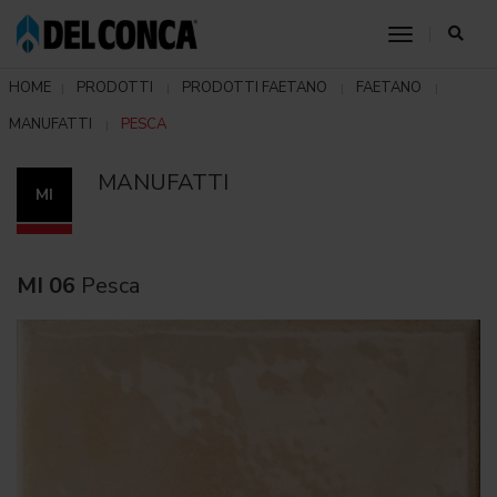
toggle nav
HOME
PRODOTTI
PRODOTTI FAETANO
FAETANO
MANUFATTI
PESCA
MANUFATTI
MI
MI 06
Pesca