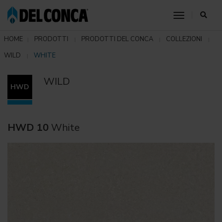
toggle nav
HOME
PRODOTTI
PRODOTTI DEL CONCA
COLLEZIONI
WILD
WHITE
WILD
HWD
HWD 10
White