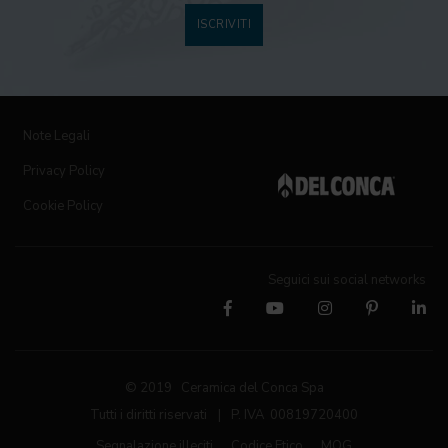
ISCRIVITI
Note Legali
Privacy Policy
Cookie Policy
Seguici sui social networks
© 2019 Ceramica del Conca Spa
Tutti i diritti riservati
|
P. IVA 00819720400
Segnalazione illeciti
Codice Etico
MOG