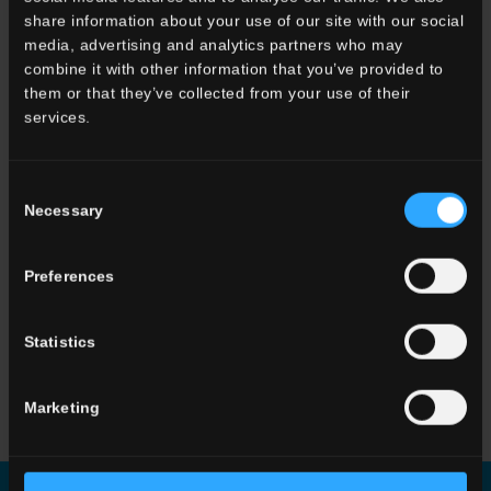
share information about your use of our site with our social
33x120 . 13"x48"
media, advertising and analytics partners who may
combine it with other information that you’ve provided to
G3WD10RGS12
Gradone
them or that they’ve collected from your use of their
Angolare SX HWD 10
services.
Rett.
Consent
ALTRI COLORI DELLA COLLEZIONE
Necessary
Selection
Preferences
Statistics
HWD 01
Beige
HWD 05
Grey
HWD 11
Greige
Marketing