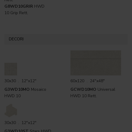
G8WD10GRIR
HWD
10 Grip Rett.
DECORI
30x30 . 12"x12"
60x120 . 24"x48"
G3WD10MO
Mosaico
GCWD10MO
Universal
HWD 10
HWD 10 Rett.
30x30 . 12"x12"
G3WD10ST
Stars HWD