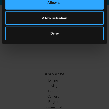
Scarica la brochure
Richiedi informazioni
Allow all
SCEGLI UNA COLLEZIONE PER
Allow selection
Applicazione
Indoor
Deny
Outdoor
Ambiente
Dining
Living
Cucina
Camera
Bagno
Commercial