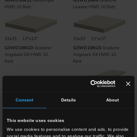
G0WD10R12
Battiscopa
G3WD10RG
Gradone
HWD 10 Rett.
Lineare HWD 10 Rett.
33x33 . 13"x13"
33x33 . 13"x13"
G3WD10RGD
Gradone
G3WD10RGS
Gradone
Angolare DX HWD 10
Angolare SX HWD 10
Rett.
Rett.
33x120 . 13"x48"
Consent
Details
About
33x120 . 13"x48"
G3WD10RGD12
Gradone
G3WD10RG12
Gradone
Angolare DX HWD 10
Lineare HWD 10 Rett.
Rett.
This website uses cookies
We use cookies to personalise content and ads, to provide
social media features and to analyse our traffic. We also