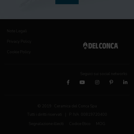
Note Legali
Privacy Policy
Cookie Policy
Seguici sui social networks
© 2019 Ceramica del Conca Spa
Tutti i diritti riservati
|
P. IVA 00819720400
Segnalazione illeciti
Codice Etico
MOG