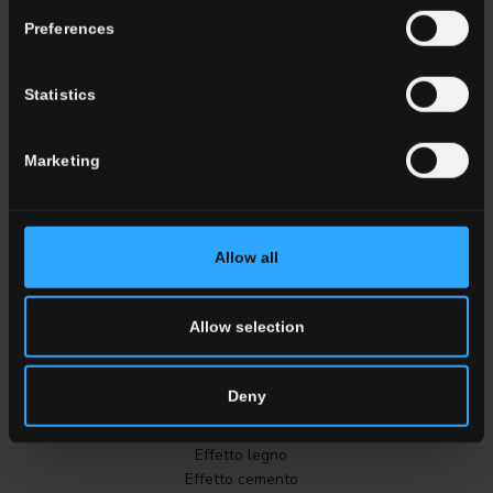
TUTTI GLI AMBIENTI
Preferences
Colore
Statistics
Bianco
Grigio
Marketing
Antracite
Beige
Marrone
Cotto
Allow all
TUTTI I COLORI
Allow selection
Effetto
Deny
Effetto Marmo
Effetto pietra
Effetto legno
Effetto cemento