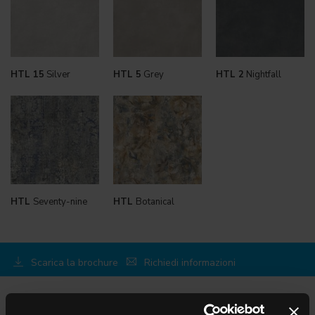
HTL 15
Silver
HTL 5
Grey
HTL 2
Nightfall
HTL
Seventy-nine
HTL
Botanical
Scarica la brochure
Richiedi informazioni
SCEGLI UNA COLLEZIONE PER