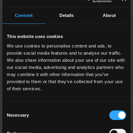
Applicazione
Indoor
Consent
Details
About
Outdoor
This website uses cookies
We use cookies to personalise content and ads, to
provide social media features and to analyse our traffic.
We also share information about your use of our site with
our social media, advertising and analytics partners who
Ambiente
may combine it with other information that you’ve
Dining
provided to them or that they’ve collected from your use
Living
Cucina
of their services.
Camera
Bagno
Commercial
Consent
Necessary
Selection
TUTTI GLI AMBIENTI