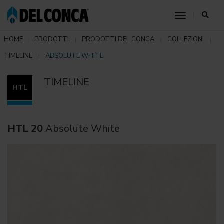
toggle nav
HOME
PRODOTTI
PRODOTTI DEL CONCA
COLLEZIONI
TIMELINE
ABSOLUTE WHITE
TIMELINE
HTL
HTL 20
Absolute White