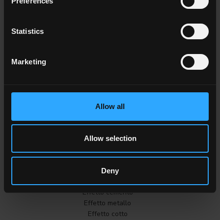
Preferences
Colore
Statistics
Bianco
Grigio
Antracite
Marketing
Beige
Marrone
Cotto
Allow all
TUTTI I COLORI
Allow selection
Effetto
Effetto Marmo
Effetto pietra
Deny
Effetto legno
Effetto cemento
Effetto metallo
Effetto cotto