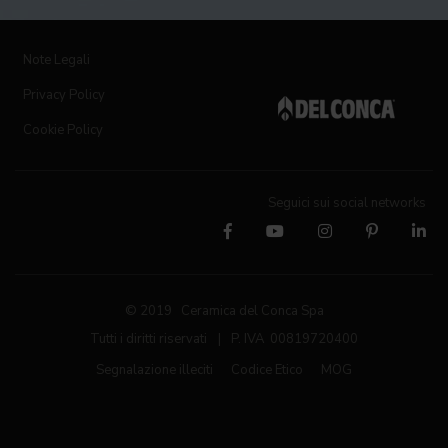
Note Legali
Privacy Policy
Cookie Policy
Seguici sui social networks
© 2019 Ceramica del Conca Spa
Tutti i diritti riservati
|
P. IVA 00819720400
Segnalazione illeciti
Codice Etico
MOG