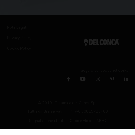
Note Legali
Privacy Policy
Cookie Policy
Seguici sui social networks
© 2019 Ceramica del Conca Spa
Tutti i diritti riservati
|
P. IVA 00819720400
Segnalazione illeciti
Codice Etico
MOG