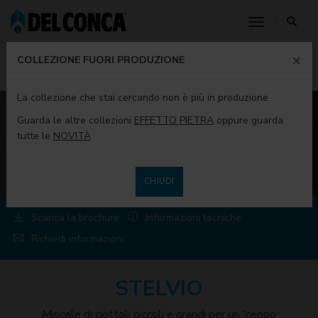
toggle nav
×
HOME
PRODOTTI
PRODOTTI DEL CONCA
COLLEZIONI
COLLEZIONE FUORI PRODUZIONE
STELVIO
La collezione che stai cercando non è più in produzione
Guarda le altre collezioni
EFFETTO PIETRA
oppure guarda
tutte le
NOVITÀ
CHIUDI
Scarica la brochure
Informazioni tecniche
Richiedi informazioni
STELVIO
Miscele di ciottoli piccoli e grandi per un “ceppo