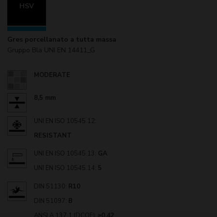
HSV
Gres porcellanato a tutta massa
Gruppo Bla UNI EN 14411_G
MODERATE
8,5 mm
UNI EN ISO 10545.12:
RESISTANT
UNI EN ISO 10545.13:
GA
UNI EN ISO 10545.14:
5
DIN 51130:
R10
DIN 51097:
B
ANSI A 137.1 (DCOF):
≥0,42