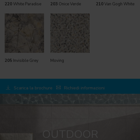
220
White Paradise
203
Onice Verde
210
Van Gogh White
205
Invisible Grey
Moving
Scarica la brochure
Richiedi informazioni
OUTDOOR