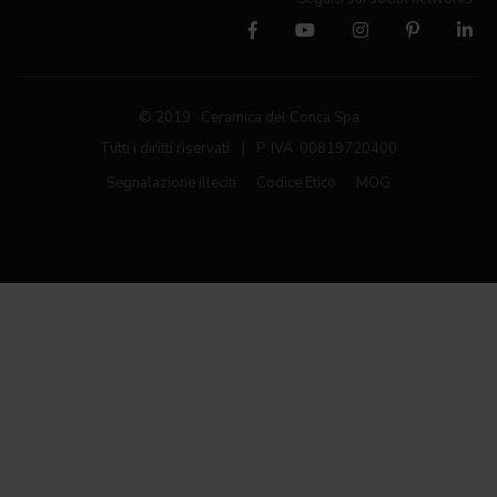
© 2019 Ceramica del Conca Spa
Tutti i diritti riservati
|
P. IVA 00819720400
Segnalazione illeciti
Codice Etico
MOG