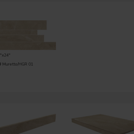
"x24"
U
Muretto/HGR 01