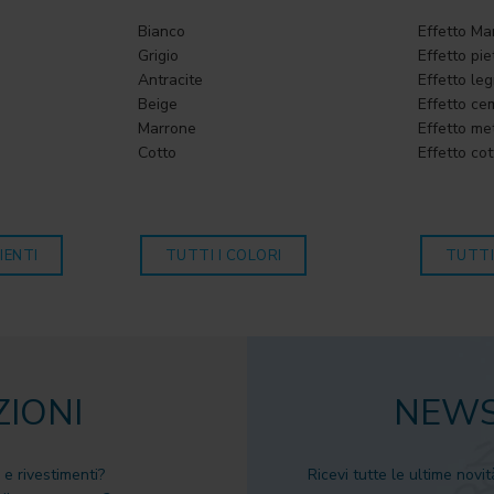
Bianco
Effetto M
Grigio
Effetto pie
Antracite
Effetto le
Beige
Effetto ce
Marrone
Effetto me
Cotto
Effetto cot
IENTI
TUTTI I COLORI
TUTTI
ZIONI
NEWS
 e rivestimenti?
Ricevi tutte le ultime novit