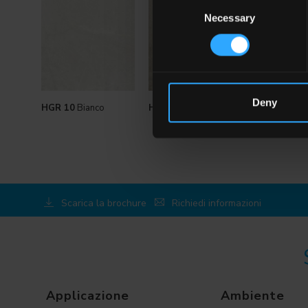
Consent
Necessary
Selection
Deny
HGR 10
Bianco
HGR 9
Noce
HGR 8
Nero
Scarica la brochure
Richiedi informazioni
Applicazione
Ambiente