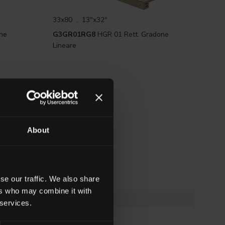
33x80 . 13"x32"
ne
G3GR01RG8
HGR 01 Rett. Gradone
Lineare
About
se our traffic. We also share
ers who may combine it with
 services.