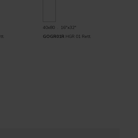
40x80 . 16"x32"
t.
GOGR01R
HGR 01 Rett.