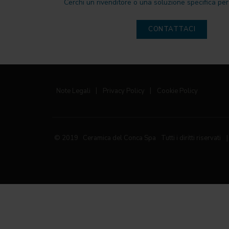
Cerchi un rivenditore o una soluzione specifica per 
CONTATTACI
Note Legali
|
Privacy Policy
|
Cookie Policy
© 2019 Ceramica del Conca Spa
Tutti i diritti riservati
|