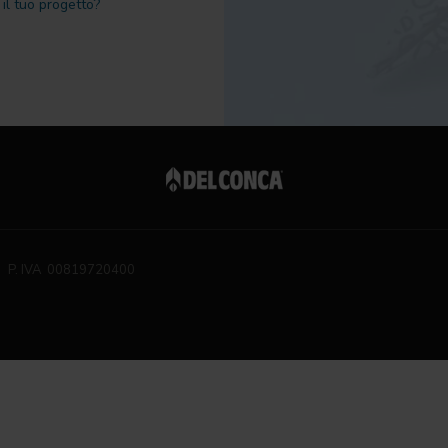
il tuo progetto?
P. IVA 00819720400