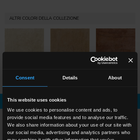
ALTRI COLORI DELLA COLLEZIONE
HGT 10
Bianco
HGT 1
Beige
HGT 6
Cotto
Consent
Details
About
This website uses cookies
Scarica la brochure
Richiedi informazioni
We use cookies to personalise content and ads, to
provide social media features and to analyse our traffic.
SCEGLI UNA COLLEZIONE PER
We also share information about your use of our site with
our social media, advertising and analytics partners who
Applicazione
may combine it with other information that you’ve