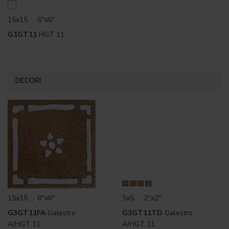
15x15 . 6"x6"
G1GT11
HGT 11
DECORI
15x15 . 6"x6"
5x5 . 2"x2"
G3GT11FA
Galestro
G3GT11TD
Galestro
A/HGT 11
A/HGT 11