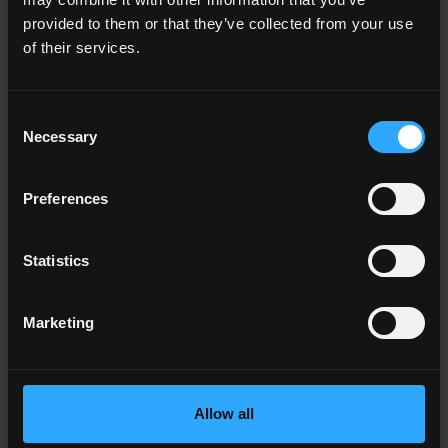
Indoor
provided to them or that they’ve collected from your use
Outdoor
of their services.
Consent
Necessary
Selection
Ambiente
Preferences
Dining
Living
Cucina
Statistics
Camera
Bagno
Commercial
Marketing
TUTTI GLI AMBIENTI
Allow all
Colore