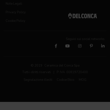
Note Legali
Privacy Policy
Cookie Policy
Seguici sui social networks
© 2019 Ceramica del Conca Spa
Tutti i diritti riservati
|
P. IVA 00819720400
Segnalazione illeciti
Codice Etico
MOG