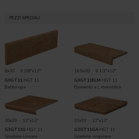
PEZZI SPECIALI
8x30 . 3 1/8"x12"
16.5x30 . 6 1/2"x12"
G0GT11
HGT 11
G3GT11ELM
HGT 11
Battiscopa
Elemento a L monolitico
30x33 . 12"x13"
33x33 . 13"x13"
G3GT11G
HGT 11
G3GT11GA
HGT 11
Gradone Lineare
Gradone Angolare