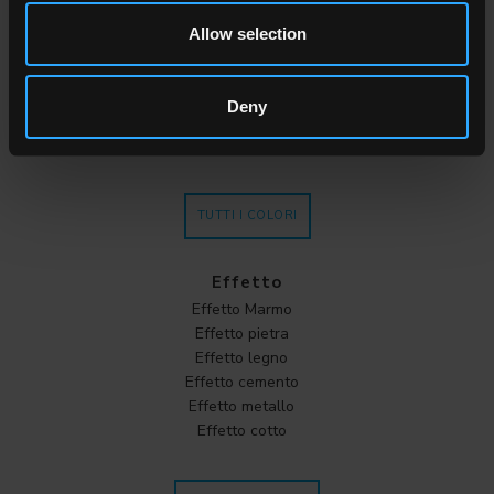
Bianco
Allow selection
Grigio
Antracite
Beige
Deny
Marrone
Cotto
TUTTI I COLORI
Effetto
Effetto Marmo
Effetto pietra
Effetto legno
Effetto cemento
Effetto metallo
Effetto cotto