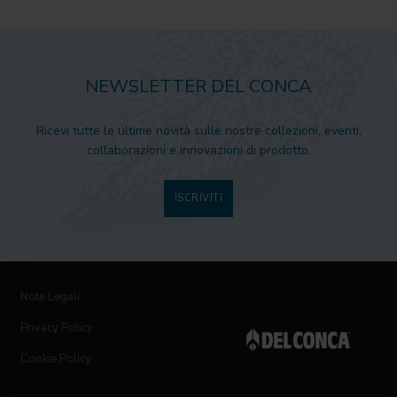
NEWSLETTER DEL CONCA
Ricevi tutte le ultime novità sulle nostre collezioni, eventi,
collaborazioni e innovazioni di prodotto.
ISCRIVITI
Note Legali
Privacy Policy
Cookie Policy