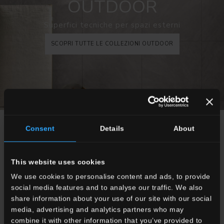
OUTDOOR
Superfici tecniche per spazi esterni
SCOPRI TUTTE LE COLLEZIONI OUTDOOR
SCEGLI UNA COLLEZIONE PER
Consent
Details
About
Applicazione
Indoor
This website uses cookies
Outdoor
We use cookies to personalise content and ads, to provide
social media features and to analyse our traffic. We also
share information about your use of our site with our social
media, advertising and analytics partners who may
combine it with other information that you’ve provided to