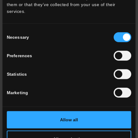
them or that they’ve collected from your use of their
services.
Ambiente
Dining
Living
Consent
Necessary
Cucina
Selection
Camera
Bagno
Preferences
Commercial
Statistics
TUTTI GLI AMBIENTI
Marketing
Colore
Bianco
Grigio
Antracite
Allow all
Beige
Marrone