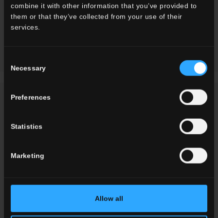
rappresenta un viaggio sensoriale che unisce natura,
combine it with other information that you’ve provided to
design e tradizione in un'ambientazione che guarda al
them or that they’ve collected from your use of their
futuro.
services.
VAI ALLA COLLEZIONE
Consent
Necessary
Selection
Preferences
DEMANDER DES INFOS
Statistics
Vous souhaitez plus d'informations sur nos carrelages de sols et
de murs?
Marketing
Vous cherchez un revendeur ou une solution spécifique pour
votre projet?
CONTACTEZ-NOUS
Allow all