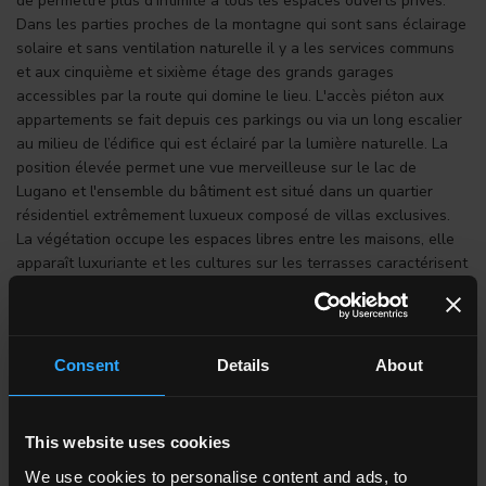
de permettre plus d'intimité à tous les espaces ouverts privés.
Dans les parties proches de la montagne qui sont sans éclairage
solaire et sans ventilation naturelle il y a les services communs
et aux cinquième et sixième étage des grands garages
accessibles par la route qui domine le lieu. L'accès piéton aux
appartements se fait depuis ces parkings ou via un long escalier
au milieu de l’édifice qui est éclairé par la lumière naturelle. La
position élevée permet une vue merveilleuse sur le lac de
Lugano et l'ensemble du bâtiment est situé dans un quartier
résidentiel extrêmement luxueux composé de villas exclusives.
La végétation occupe les espaces libres entre les maisons, elle
apparaît luxuriante et les cultures sur les terrasses caractérisent
la conformation du lieu aux pentes accentuées. Ces étages
deviennent également une source d'inspiration pour
l'architecture avec ses grandes terrasses qui surplombe le lac. Ici
les plateformes "flottantes" ont été recouvertes du grès cérame
Consent
Details
About
en pleine masse qui évoque la pierre naturelle et qui trouve sa
continuité dans la façade du bâtiment.
This website uses cookies
We use cookies to personalise content and ads, to