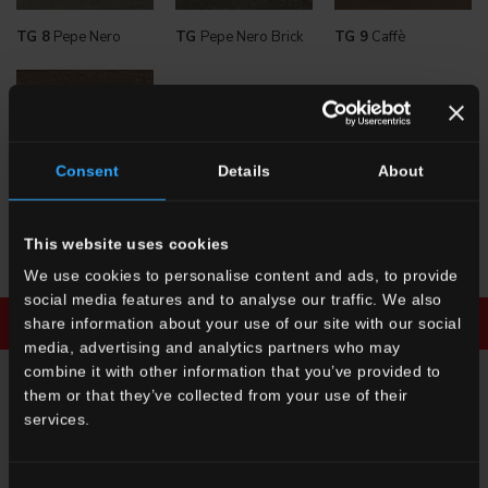
TG 8
Pepe Nero
TG
Pepe Nero Brick
TG 9
Caffè
Consent
Details
About
TG
Caffè Brick
This website uses cookies
We use cookies to personalise content and ads, to provide
social media features and to analyse our traffic. We also
share information about your use of our site with our social
Télécharger le brochure
Demander des infos
media, advertising and analytics partners who may
combine it with other information that you’ve provided to
them or that they’ve collected from your use of their
DEMANDER DES INFOS
services.
Vous souhaitez plus d'informations sur nos carrelages de sols et