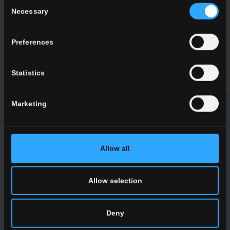
Consent
de murs?
Necessary
Selection
Vous cherchez un revendeur ou une solution spécifique pour
votre projet?
Preferences
CONTACTEZ-NOUS
Statistics
Marketing
NEWSLETTER DEL CONCA
Allow all
Soyez informés des dernières nouveautés concernant nos
collections, nos manifestations, nos collaborations et nos
innovations de produits
Allow selection
INSCRIVEZ-VOUS
Deny