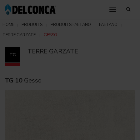
toggle nav
HOME
PRODUITS
PRODUITS FAETANO
FAETANO
TERRE GARZATE
GESSO
TERRE GARZATE
TG
TG 10
Gesso