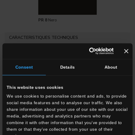
PR 8
Nero
CARACTERISTIQUES TECHNIQUES
PR
Consent
Details
About
Grès cérame émaillé
Gruppo Bla UNI EN 14411_G
This website uses cookies
We use cookies to personalise content and ads, to provide
MODERATE
social media features and to analyse our traffic. We also
share information about your use of our site with our social
media, advertising and analytics partners who may
8,5 mm
combine it with other information that you’ve provided to
them or that they’ve collected from your use of their
UNI EN ISO 10545.12: