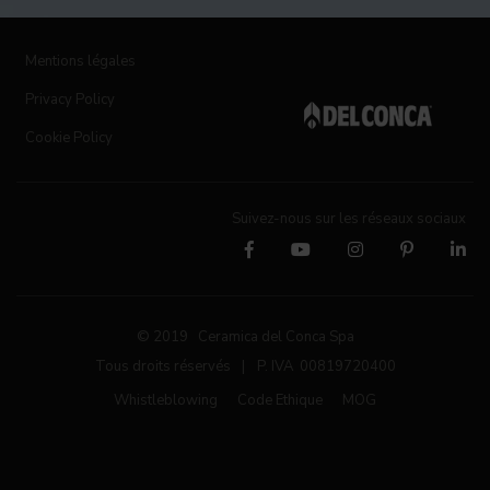
Mentions légales
Privacy Policy
Cookie Policy
Suivez-nous sur les réseaux sociaux
© 2019 Ceramica del Conca Spa
Tous droits réservés
|
P. IVA 00819720400
Whistleblowing
Code Ethique
MOG