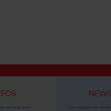
NFOS
NEWS
 de sols et de murs?
Soyez informés des dernièr