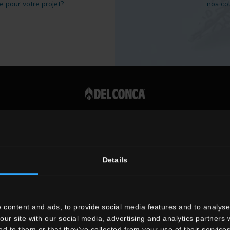
 pour votre projet?
nos col
|
P. IVA 00819720400
Details
 content and ads, to provide social media features and to analyse 
our site with our social media, advertising and analytics partners
ed to them or that they’ve collected from your use of their services