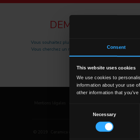
DEMANDER DES I
Vous souhaitez plus d'informations sur nos carrelages
Consent
Vous cherchez un revendeur ou une solution spécifique
CONTACTEZ-NOUS
This website uses cookies
We use cookies to personalis
information about your use of
other information that you’ve
Mentions légales
|
Privacy Policy
|
Cookie Policy
Consent
Necessary
Selection
© 2019 Ceramica del Conca Spa
Tous droits réservés