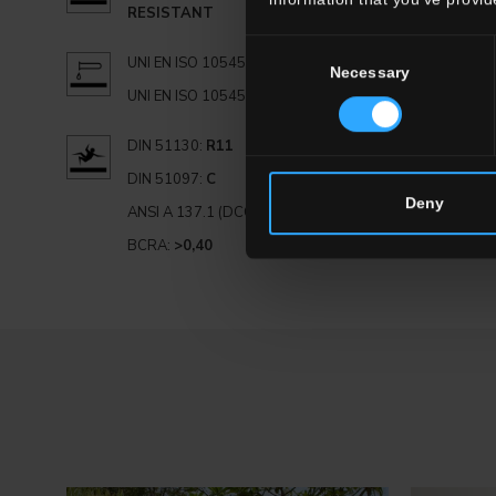
RESISTANT
Consent
UNI EN ISO 10545.13:
GA
Necessary
Selection
UNI EN ISO 10545.14:
5
DIN 51130:
R11
DIN 51097:
C
Deny
ANSI A 137.1 (DCOF):
≥0,60
BCRA:
>0,40