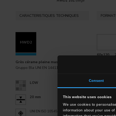
HWD2 201
Beige
CARACTERISTIQUES TECHNIQUES
FORMATS
HWD2
60x120 . 
Grès cérame pleine masse
Gruppo Bla UNI EN 14411_G
Consent
LOW
This website uses cookies
20 mm
We use cookies to personalise
information about your use of 
UNI EN ISO 10545.12:
information that you’ve provid