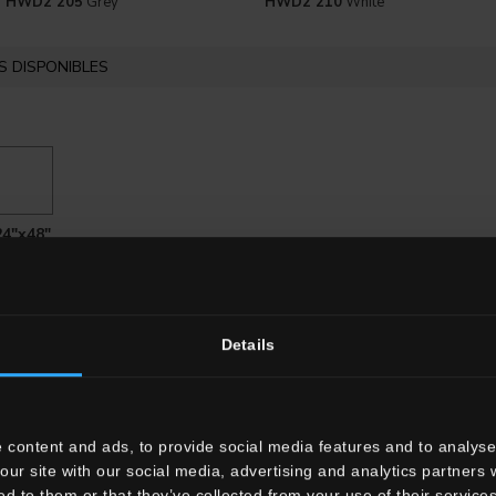
HWD2 205
Grey
HWD2 210
White
 DISPONIBLES
24"x48"
Details
 content and ads, to provide social media features and to analyse 
our site with our social media, advertising and analytics partners
ed to them or that they’ve collected from your use of their services