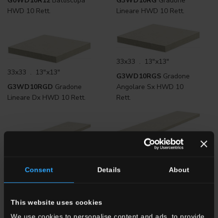
G0WD10R12
Battiscopa
G3WD10RG
Gradone
HWD 10 Rett.
Lineare HWD 10 Rett.
33x33 . 13"x13"
33x33 . 13"x13"
G3WD10RGS
Gradone
G3WD10RGD
Gradone
Angolare Sx HWD 10
Lineare Dx HWD 10 Rett.
Rett.
33x120 . 13"x48"
33x120 . 13"x48"
G3WD10RGD12
Gradone
Consent
Details
About
G3WD10RG12
Gradone
Angolare DX HWD 10
Lineare HWD 10 Rett.
Rett.
This website uses cookies
We use cookies to personalise content and ads, to provide