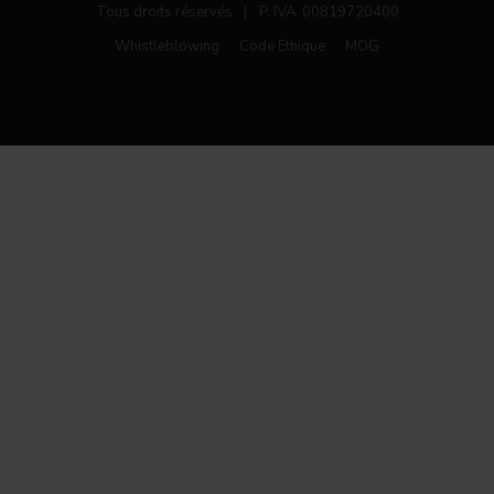
Tous droits réservés
|
P. IVA 00819720400
Whistleblowing
Code Ethique
MOG