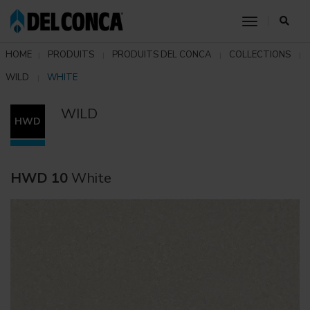
toggle nav
HOME
PRODUITS
PRODUITS DEL CONCA
COLLECTIONS
WILD
WHITE
WILD
HWD
HWD 10
White