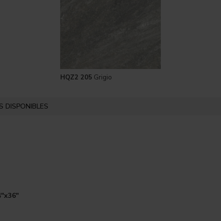
HQZ2 205
Grigio
 DISPONIBLES
4"x36"