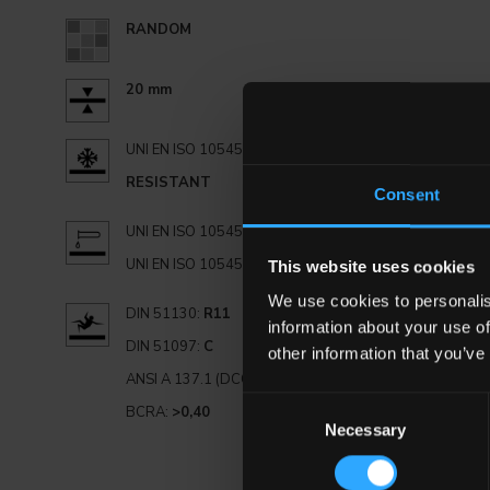
RANDOM
20 mm
UNI EN ISO 10545.12:
RESISTANT
Consent
UNI EN ISO 10545.13:
GA
UNI EN ISO 10545.14:
5
This website uses cookies
We use cookies to personalis
DIN 51130:
R11
information about your use of
DIN 51097:
C
other information that you’ve
ANSI A 137.1 (DCOF):
≥0,60
Consent
BCRA:
>0,40
Necessary
Selection