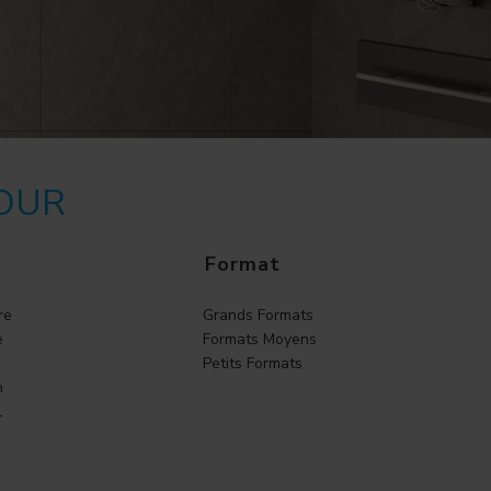
POUR
Format
re
Grands Formats
e
Formats Moyens
Petits Formats
n
l
o