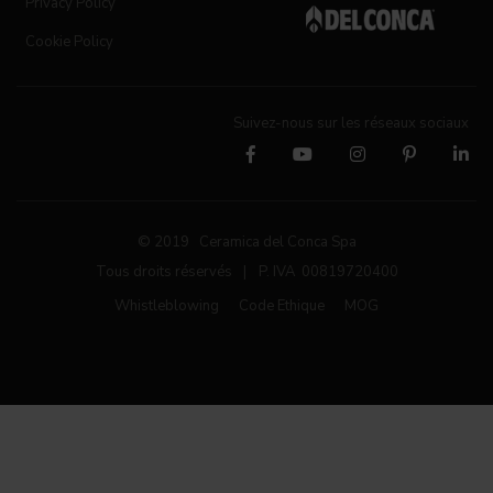
Privacy Policy
Cookie Policy
Suivez-nous sur les réseaux sociaux
© 2019 Ceramica del Conca Spa
Tous droits réservés
|
P. IVA 00819720400
Whistleblowing
Code Ethique
MOG