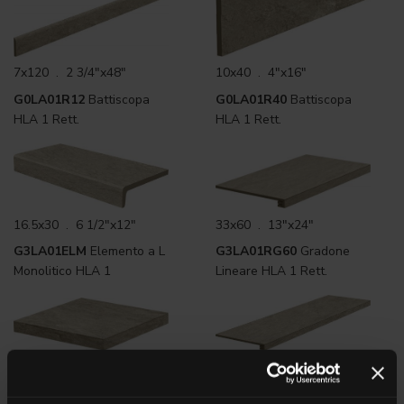
7x120 . 2 3/4"x48"
10x40 . 4"x16"
G0LA01R12
Battiscopa
G0LA01R40
Battiscopa
HLA 1 Rett.
HLA 1 Rett.
16.5x30 . 6 1/2"x12"
33x60 . 13"x24"
G3LA01ELM
Elemento a L
G3LA01RG60
Gradone
Monolitico HLA 1
Lineare HLA 1 Rett.
33x33 . 13"x13"
33x120 . 13"x48"
G3LA01RGA
Gradone
G3LA01RG12
Gradone