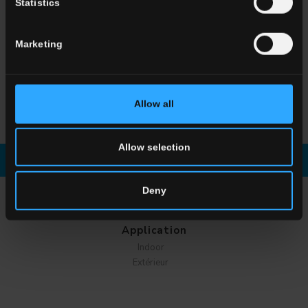
Statistics
Marketing
HLA 8
Antracite
Allow all
Allow selection
Télécharger le brochure
Demander des infos
Deny
CHOISISSEZ UNE COLLECTION POUR
Application
Indoor
Extérieur