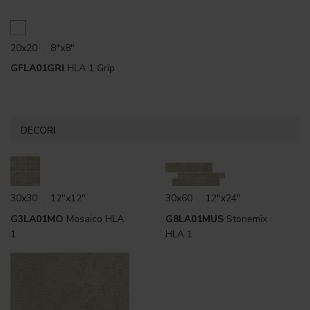
20x20 . 8"x8"
GFLA01GRI
HLA 1 Grip
DECORI
30x30 . 12"x12"
30x60 . 12"x24"
G3LA01MO
Mosaico HLA
G8LA01MUS
Stonemix
1
HLA 1