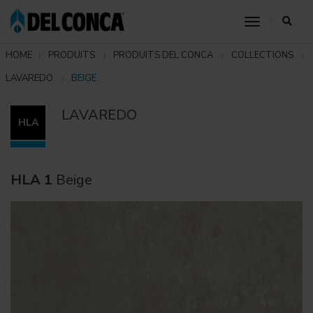
toggle nav
HOME
PRODUITS
PRODUITS DEL CONCA
COLLECTIONS
LAVAREDO
BEIGE
LAVAREDO
HLA
HLA 1
Beige