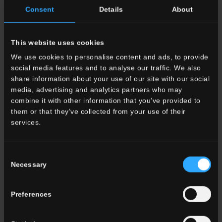
Angolare HLA 1 Rett.
Lineare HLA 1 Rett.
Consent
Details
About
This website uses cookies
33x120 . 13"x48"
33x120 . 13"x48"
We use cookies to personalise content and ads, to provide
social media features and to analyse our traffic. We also
G3LA01RGD12
Gradone
G3LA01RGS12
Gradone
share information about your use of our site with our social
Angolare DX HLA 1 Rett.
Angolare SX HLA 1 Rett.
media, advertising and analytics partners who may
combine it with other information that you’ve provided to
them or that they’ve collected from your use of their
ALTRI COLORI DELLA COLLEZIONE
services.
Consent
Necessary
Selection
Preferences
HLA 10
Bianco
HLA 3
Naturale
HLA 5
Grigio