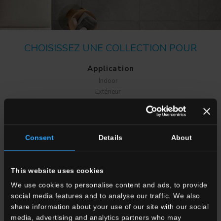
CHOISISSEZ UNE COLLECTION POUR
Application
Indoor
Extérieur
Consent
Details
About
Ambiance
This website uses cookies
Salle à manger
We use cookies to personalise content and ads, to provide
Salon
social media features and to analyse our traffic. We also
Cuisine
share information about your use of our site with our social
Chambre à coucher
media, advertising and analytics partners who may