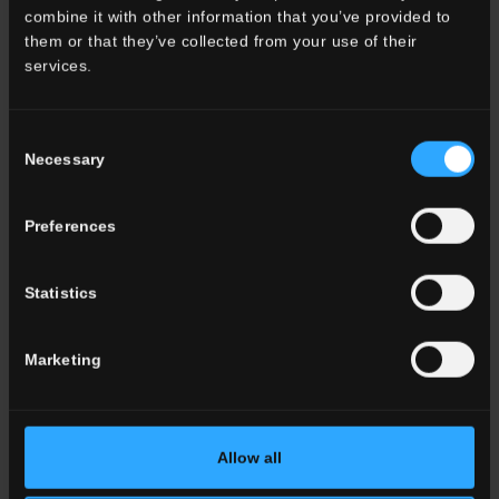
Salle des bains
combine it with other information that you’ve provided to
Commercial
them or that they’ve collected from your use of their
services.
TOUTES LES AMBIANCES
Consent
Necessary
Selection
Couleur
Blanc
Gris
Preferences
Anthracite
Beige
Statistics
Marron
Cotto
Marketing
TOUTES LES COULEURS
Allow all
Effet
Effet Marbre