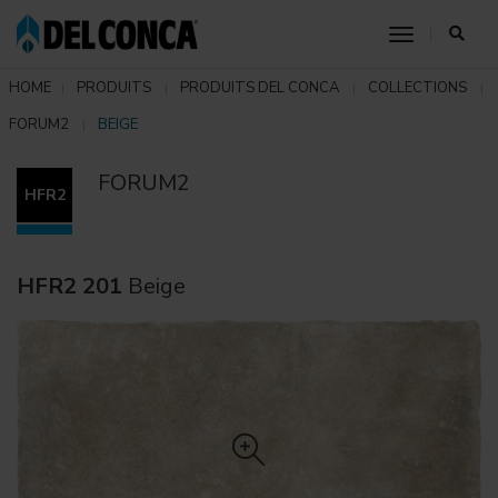
toggle nav
HOME
PRODUITS
PRODUITS DEL CONCA
COLLECTIONS
FORUM2
BEIGE
FORUM2
HFR2
HFR2 201
Beige