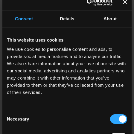
interviste e fornisce comunicati, fotografie,
press kit dell’azienda. Invitiamo inoltre i
Consent
Details
About
giornalisti a visitare l’AREA NEWS per avere
informazioni in temp
o reale su tutte le nostre
iniziative.
This website uses cookies
Per ricevere informazioni approfondite o
We use cookies to personalise content and ads, to
materiale fotografico relativi a Ceramica del
provide social media features and to analyse our traffic.
Conca e Ceramica Faetano invitiamo i
We also share information about your use of our site with
giornalisti a contattarci tramite la
our social media, advertising and analytics partners who
may combine it with other information that you’ve
mail
relazioniesterne@delconca.com
provided to them or that they’ve collected from your use
of their services.
Consent
FORDERN SIE INFORMATIONEN
Necessary
Selection
Möchten Sie mehr Informationen zu unseren Boden- und