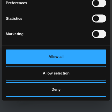
Preferences
Wandbelägen?
Suchen Sie einen Händler oder eine spezifische Lösung für Ihren
Entwurf?
Statistics
SETZEN SIE SICH MIT UNS IN VERBINDUNG
Marketing
Allow all
NEWSLETTER DEL CONCA
Allow selection
Sie erhalten alle jüngsten Neuigkeiten zu unseren Kollektionen,
Events, Partnerschaften und Produktinnovationen.
Deny
MELDEN SIE SICH AN