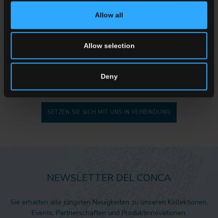
Allow all
FORDERN SIE INFORMATIONEN
Allow selection
Möchten Sie mehr Informationen zu unseren Boden- und
Wandbelägen?
Suchen Sie einen Händler oder eine spezifische Lösung für Ihren
Deny
Entwurf?
SETZEN SIE SICH MIT UNS IN VERBINDUNG
NEWSLETTER DEL CONCA
Sie erhalten alle jüngsten Neuigkeiten zu unseren Kollektionen,
Events, Partnerschaften und Produktinnovationen.