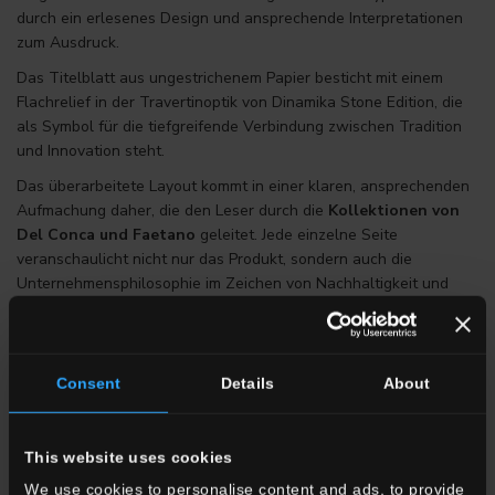
durch ein erlesenes Design und ansprechende Interpretationen
zum Ausdruck.
Das Titelblatt aus ungestrichenem Papier besticht mit einem
Flachrelief in der Travertinoptik von Dinamika Stone Edition, die
als Symbol für die tiefgreifende Verbindung zwischen Tradition
und Innovation steht.
Das überarbeitete Layout kommt in einer klaren, ansprechenden
Aufmachung daher, die den Leser durch die
Kollektionen von
Del Conca und Faetano
geleitet. Jede einzelne Seite
veranschaulicht nicht nur das Produkt, sondern auch die
Unternehmensphilosophie im Zeichen von Nachhaltigkeit und
Kreativität.
Mit einem besonderen Fokus, der auf die Materialinterpretationen
von Dinamika und die Outdoor-Produkte gerichtet ist, wird das
Consent
Details
About
Buch zu einer Art Manifest, das die Kunst des Designs und das
Engagement für eine nachhaltige Zukunft feiert.
COLLECTION BOOK 2025 ANSEHEN
This website uses cookies
We use cookies to personalise content and ads, to provide