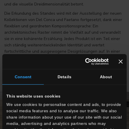
und die visuelle Dreidimensionalität betont.
Die Erkundung des Standes wird mit der Ausstellung der neuen
Kollektionen von Del Conca und Faetano fortgesetzt, dank einer
flexiblen und geordneten Kompositionssprache: Ein
architektonisches Raster nimmt die Vielfalt auf und verwandelt
sie in eine kohärente Erzählung. Jedes Produkt ist ein Teil einer
sich ständig weiterentwickelnden Identität und wertet
fortschrittliche und ausgewogene Designlösungen auf. In einer
Gegenwart, in der Qualität an der Fähigkeit gemessen wird, sich
zu erneuern, ohne dabei an Qualität einzubüßen.
Consent
Details
About
This website uses cookies
We use cookies to personalise content and ads, to provide
social media features and to analyse our traffic. We also
share information about your use of our site with our social
media, advertising and analytics partners who may