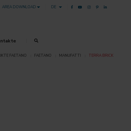
AREA DOWNLOAD
DE
ntakte
KTE FAETANO
FAETANO
MANUFATTI
TERRA BRICK