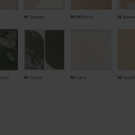
MI
Sagome
MI 06
Pesca
MI
Ipane
bosco
MI
Tracce
MI
Calce
MI
Soia B