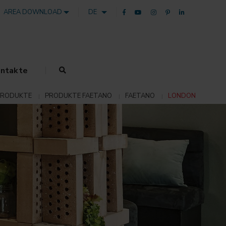
AREA DOWNLOAD
DE
ntakte
PRODUKTE
PRODUKTE FAETANO
FAETANO
LONDON