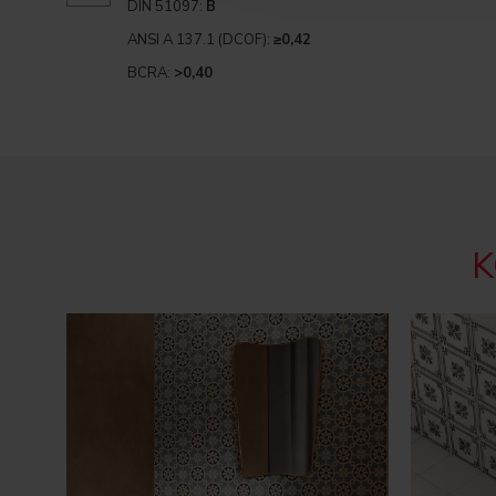
DIN 51097:
B
ANSI A 137.1 (DCOF):
≥0,42
BCRA:
>0,40
K