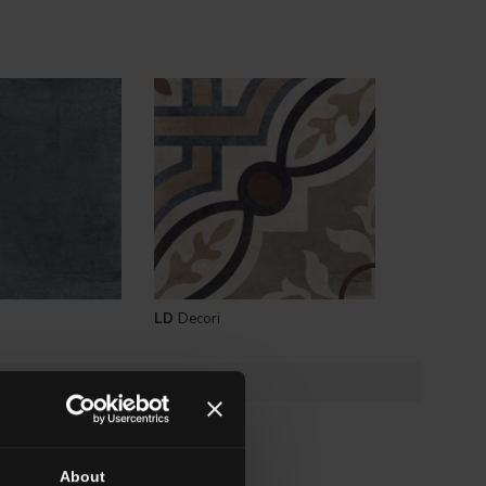
LD
Decori
About