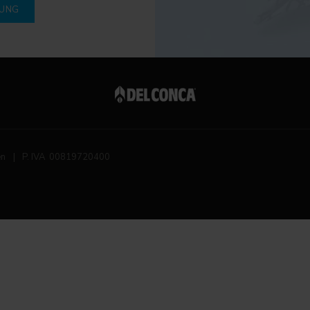
DUNG
en
|
P. IVA 00819720400