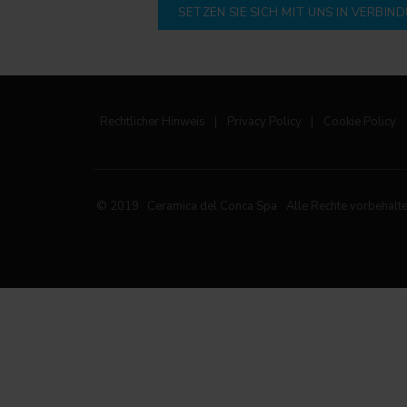
SETZEN SIE SICH MIT UNS IN VERBIN
Rechtlicher Hinweis
|
Privacy Policy
|
Cookie Policy
© 2019 Ceramica del Conca Spa
Alle Rechte vorbehalt