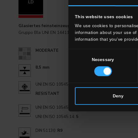
LD
20x20 . 8"
This website uses cookies
Glasiertes feinsteinzeug
We use cookies to personalise
Gruppo Bla UNI EN 14411_G
information about your use of 
information that you’ve provid
MODERATE
Consent
Necessary
Selection
8,5 mm
UNI EN ISO 10545.12:
RESISTANT
Deny
UNI EN ISO 10545.13:
GA
UNI EN ISO 10545.14:
5
DIN 51130:
R9