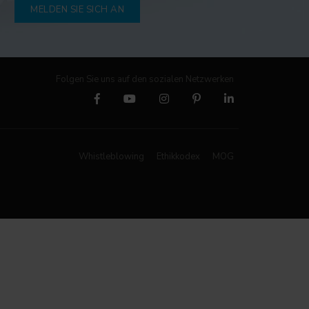
MELDEN SIE SICH AN
Folgen Sie uns auf den sozialen Netzwerken
Whistleblowing
Ethikkodex
MOG