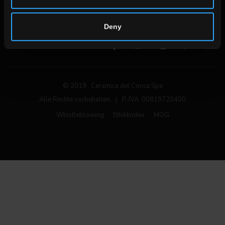
Deny
Folgen Sie uns auf den sozialen Netzwerken
© 2019 Ceramica del Conca Spa
Alle Rechte vorbehalten
|
P. IVA 00819720400
Whistleblowing
Ethikkodex
MOG