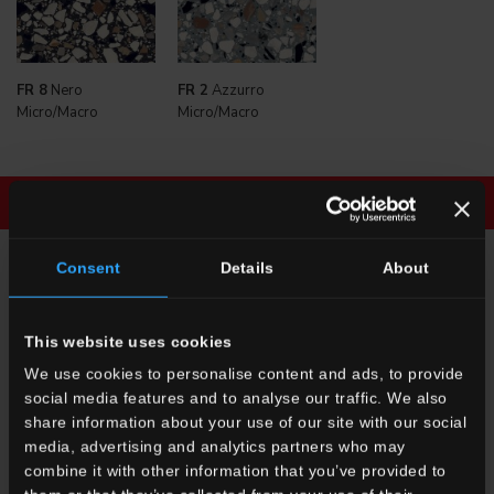
FR 8
Nero
FR 2
Azzurro
Micro/Macro
Micro/Macro
Broschüre Runterladen
Fordern sie informationen
Consent
Details
About
FORDERN SIE INFORMATIONEN
This website uses cookies
Möchten Sie mehr Informationen zu unseren Boden- und
We use cookies to personalise content and ads, to provide
Wandbelägen?
social media features and to analyse our traffic. We also
Suchen Sie einen Händler oder eine spezifische Lösung für Ihren
share information about your use of our site with our social
Entwurf?
media, advertising and analytics partners who may
combine it with other information that you’ve provided to
SETZEN SIE SICH MIT UNS IN VERBINDUNG