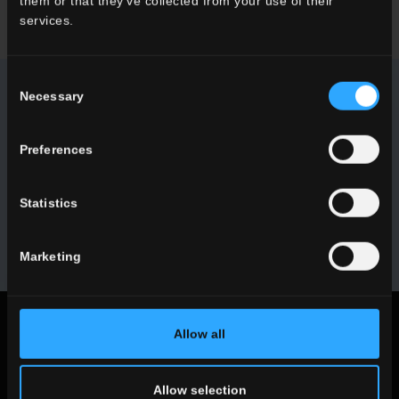
them or that they’ve collected from your use of their
services.
Consent
Necessary
Selection
NEWSLETTER DEL CONCA
Preferences
Sie erhalten alle jüngsten Neuigkeiten zu unseren Kollektionen,
Events, Partnerschaften und Produktinnovationen.
Statistics
MELDEN SIE SICH AN
Marketing
Rechtlicher Hinweis
Allow all
Privacy Policy
Cookie Policy
Allow selection