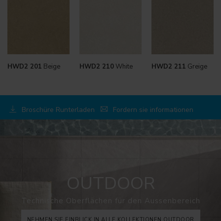
HWD2 201
Beige
HWD2 210
White
HWD2 211
Greige
Broschüre Runterladen
Fordern sie informationen
OUTDOOR
Technische Oberflächen für den Aussenbereich
NEHMEN SIE EINBLICK IN ALLE KOLLEKTIONEN OUTDOOR