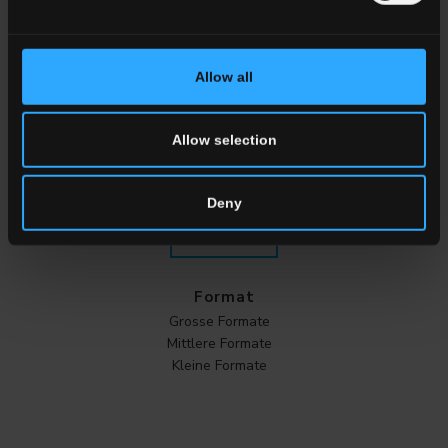
Effekt
MARMOROPTIK
Allow all
Stein
Holzoptik
Beton
Allow selection
Metall
Tonfliesen
Deny
ALLE OPTIKEN
Format
Grosse Formate
Mittlere Formate
Kleine Formate