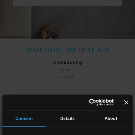
WÄHLEN SIE EINE SERIE AUS
Anwendung
Indoor
Outdoor
Consent
Details
About
Wohnraum
Esszimmere