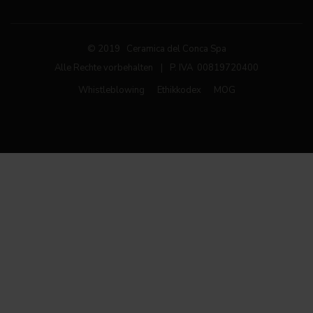
© 2019 Ceramica del Conca Spa
Alle Rechte vorbehalten
|
P. IVA 00819720400
Whistleblowing
Ethikkodex
MOG