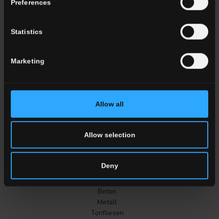
Preferences
Farbe
Weiss
Statistics
Grau
Anthrazit
Marketing
Beige
Braun
Tonfliesen
Allow all
ALLE FARBEN
Allow selection
Effekt
MARMOROPTIK
Deny
Stein
Holzoptik
Beton
Metall
Tonfliesen