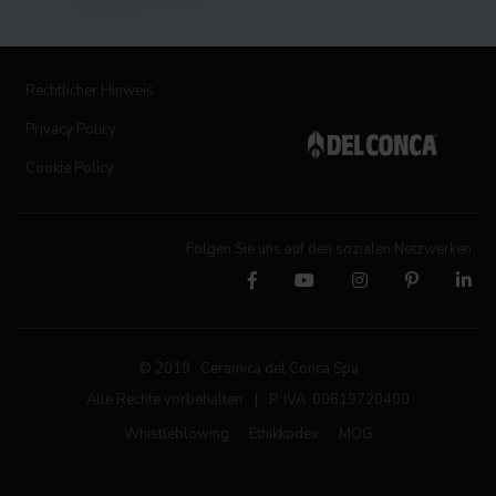
Rechtlicher Hinweis
Privacy Policy
Cookie Policy
Folgen Sie uns auf den sozialen Netzwerken
© 2019 Ceramica del Conca Spa
Alle Rechte vorbehalten
|
P. IVA 00819720400
Whistleblowing
Ethikkodex
MOG