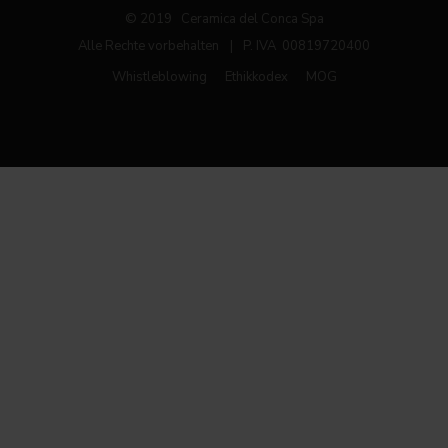
© 2019 Ceramica del Conca Spa
Alle Rechte vorbehalten
|
P. IVA 00819720400
Whistleblowing
Ethikkodex
MOG