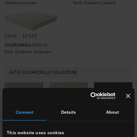
Gradone Lineare
Rett. Gradone Lineare
33x33 . 13"x13"
G3GR10RGA
HGR 10
Rett. Gradone Angolare
ALTRI COLORI DELLA COLLEZIONE
Consent
Details
About
HGR 9
Noce
HGR 1
Beige
HGR 8
Nero
This website uses cookies