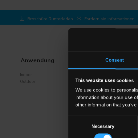
Broschüre Runterladen
Fordern sie informationen
Anwendung
Wohnraum
Consent
Esszimmere
Indoor
This website uses cookies
Wohnzimmer
Outdoor
küche
We use cookies to personalis
Schlafzimmer
information about your use of
Badezimmer
other information that you’ve
Gewerbe
Consent
Necessary
Selection
ALLE WOHNRÄ