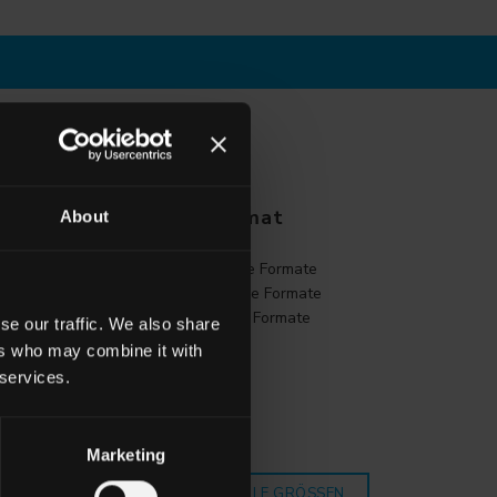
Format
About
PTIK
Grosse Formate
Mittlere Formate
Kleine Formate
se our traffic. We also share
ers who may combine it with
 services.
Marketing
OPTIKEN
ALLE GRÖSSEN