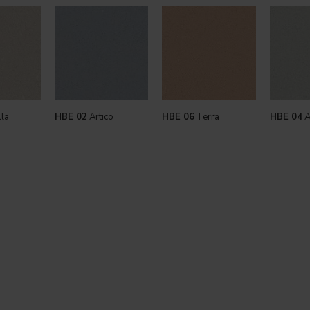
lla
HBE 02
Artico
HBE 06
Terra
HBE 04
A