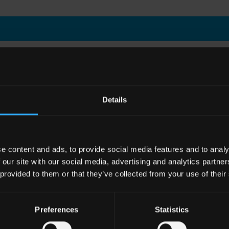
WÄHLEN SIE EINE SERIE AUS
Farbe
Effekt
Details
Weiss
MARMORO
Grau
Stein
Anthrazit
Holzoptik
e content and ads, to provide social media features and to analy
Beige
Beton
 our site with our social media, advertising and analytics partn
Braun
Metall
 provided to them or that they’ve collected from your use of their
Tonfliesen
Tonfliesen
Preferences
Statistics
UME
ALLE FARBEN
ALLE 