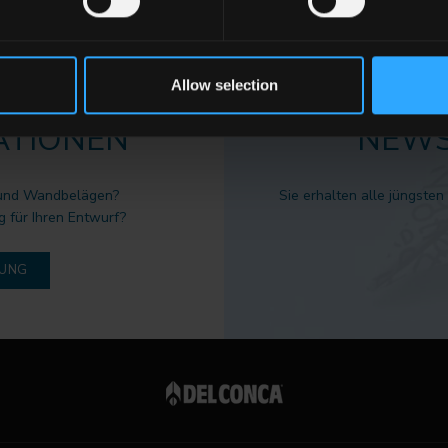
Allow selection
ATIONEN
NEWS
 und Wandbelägen?
Sie erhalten alle jüngsten
g für Ihren Entwurf?
DUNG